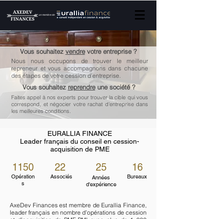
un membre de
Vous souhaitez
vendre
votre entreprise ?
Nous nous occupons de trouver le meilleur
repreneur et vous accompagnons dans chacune
des étapes de votre cession d'entreprise.
Vous souhaitez
reprendre
une société ?
Faites appel à nos experts pour trouver la cible qui vous
correspond, et négocier votre rachat d'entreprise dans
les meilleures conditions.
EURALLIA FINANCE
Leader français du conseil en cession-
acquisition de PME
1150
22
25
16
Opération
Associés
Bureaux
Années
s
d'expérience
AxeDev Finances est membre de Eurallia Finance,
leader français en nombre d’opérations de cession