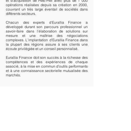
et d’acquisition de PME-PMI avec plus de 1 000
opérations réalisées depuis sa création en 2000,
couvrant un très large éventail de sociétés dans
différents secteurs.
Chacun des experts d’Eurallia Finance a
développé durant son parcours professionnel un
savoir-faire dans l’élaboration de solutions sur
mesure et une maîtrise des négociations
complexes. L’implantation d’Eurallia Finance dans
la plupart des régions assure à ses clients une
écoute privilégiée et un conseil personnalisé.
Eurallia Finance doit son succès à la richesse des
compétences et des expériences de chaque
associé, à la mise en commun d’outils performants
et à une connaissance sectorielle mutualisée des
marchés.
Nous sommes à votre écoute
Afin de vous faire accompagner pour assurer la
réussite de votre projet, entrez en contact avec nos
consultants experts.
VENTE DE SOCIÉTÉ
LEVÉE DE FONDS
REPRISE DE SOCIÉTÉ
Recherchez un